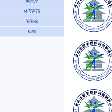
健美操
体育舞蹈
啦啦操
街舞