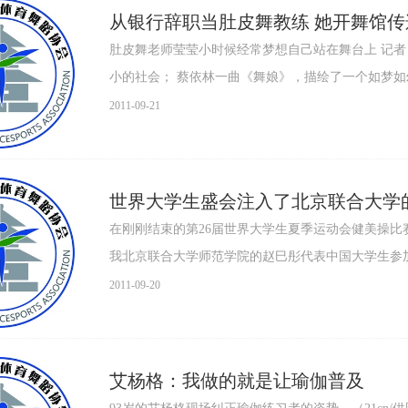
从银行辞职当肚皮舞教练 她开舞馆
肚皮舞老师莹莹小时候经常梦想自己站在舞台上 记
小的社会； 蔡依林一曲《舞娘》，描绘了一个如梦如
2011-09-21
世界大学生盛会注入了北京联合大学
在刚刚结束的第26届世界大学生夏季运动会健美操比
我北京联合大学师范学院的赵巳彤代表中国大学生参
踏..
2011-09-20
艾杨格：我做的就是让瑜伽普及