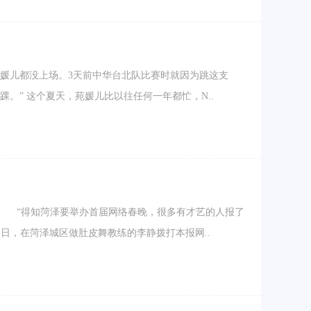
苑媛儿都没上场。3天前中华台北队比赛时就因为跳这支
舞，小姑娘兴奋过头，“一下没Hold住，扭伤了左脚脚踝。” 这个夏天，苑媛儿比以往任何一年都忙，N..
息 “得知菏泽要举办首届网络春晚，很多有才艺的人报了
近日，在菏泽城区做肚皮舞教练的李静拨打本报网..