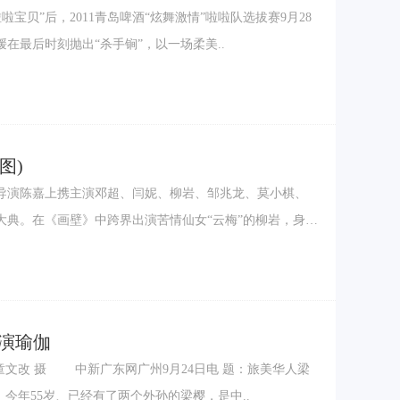
宝贝”后，2011青岛啤酒“炫舞激情”啦啦队选拔赛9月28
在最后时刻抛出“杀手锏”，以一场柔美..
图)
导演陈嘉上携主演邓超、闫妮、柳岩、邹兆龙、莫小棋、
大典。在《画壁》中跨界出演苦情仙女“云梅”的柳岩，身穿
演瑜伽
 题：旅美华人梁
年55岁、已经有了两个外孙的梁樱，是中..