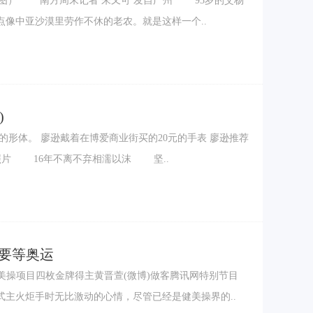
/供图） 南方周末记者 朱又可 发自广州 93岁的艾杨
像中亚沙漠里劳作不休的老农。就是这样一个..
)
中的形体。 廖逊戴着在博爱商业街买的20元的手表 廖逊推荐
照片 16年不离不弃相濡以沫 坚..
要等奥运
主火炬手时无比激动的心情，尽管已经是健美操界的..