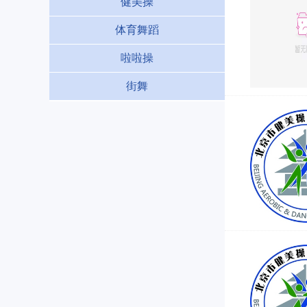
健美操
体育舞蹈
啦啦操
街舞