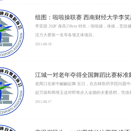
组图：啦啦操联赛 西南财经大学李笑
李笑甜 20岁 身高158cm 特长：啦啦操，体操，
活力大赛第一名等各项文体项目。
2011-08-18
江城一对老年夺得全国舞蹈比赛标准
老两口在家中翩翩起舞 近日，在吉林医药学院问题中
赵万禛和商维玉这对即将步入金婚的夫妻搭档，凭借着
2011-08-17