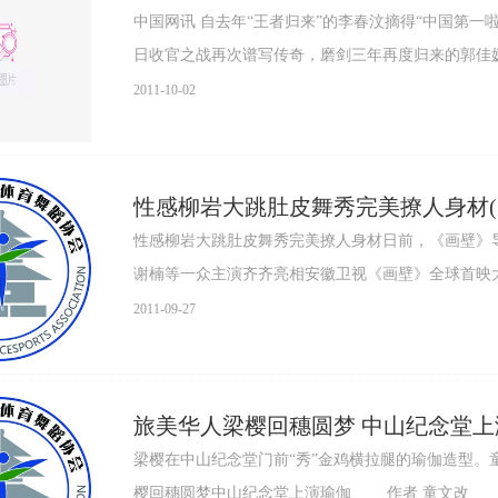
中国网讯 自去年“王者归来”的李春汶摘得“中国第一啦啦
日收官之战再次谱写传奇，磨剑三年再度归来的郭佳媛
2011-10-02
性感柳岩大跳肚皮舞秀完美撩人身材(
性感柳岩大跳肚皮舞秀完美撩人身材日前，《画壁》
谢楠等一众主演齐齐亮相安徽卫视《画壁》全球首映
一..
2011-09-27
旅美华人梁樱回穗圆梦 中山纪念堂上
梁樱在中山纪念堂门前“秀”金鸡横拉腿的瑜伽造型。童文改 摄 中新广东网广州9月24日电
樱回穗圆梦中山纪念堂上演瑜伽 作者 童文改 今