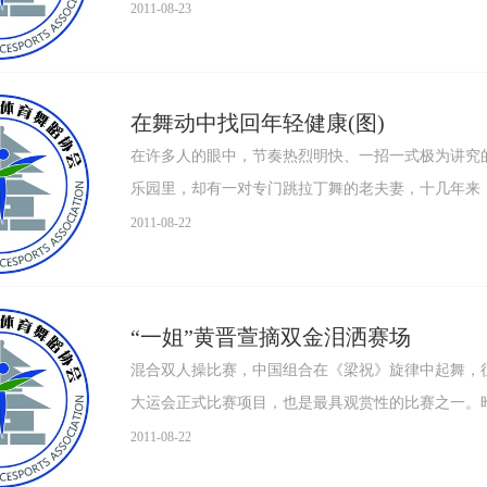
2011-08-23
在舞动中找回年轻健康(图)
在许多人的眼中，节奏热烈明快、一招一式极为讲究
乐园里，却有一对专门跳拉丁舞的老夫妻，十几年来
信，..
2011-08-22
“一姐”黄晋萱摘双金泪洒赛场
混合双人操比赛，中国组合在《梁祝》旋律中起舞，征服了裁判。 深圳新闻网8月21日
大运会正式比赛项目，也是最具观赏性的比赛之一。昨
2011-08-22