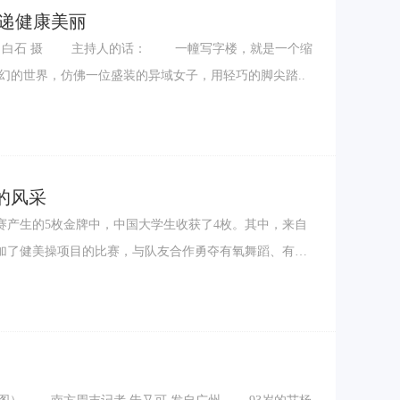
传递健康美丽
者 白石 摄 主持人的话： 一幢写字楼，就是一个缩
幻的世界，仿佛一位盛装的异域女子，用轻巧的脚尖踏..
的风采
赛产生的5枚金牌中，中国大学生收获了4枚。其中，来自
加了健美操项目的比赛，与队友合作勇夺有氧舞蹈、有氧