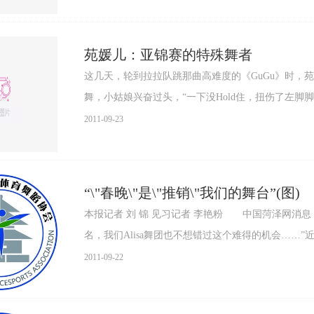
苑媛儿：亚锦赛的特殊舞者
这几天，轮到拉拉队跳那曲高难度的《GuGu》时，
2011-09-23
“\"春晚\"是\"推销\"我们的舞台”(图)
本报记者 刘 锦 见习记者 李艳粉 中国菏泽网消
名，我们Alisa舞团也不想错过这个难得的机会……”
2011-09-22