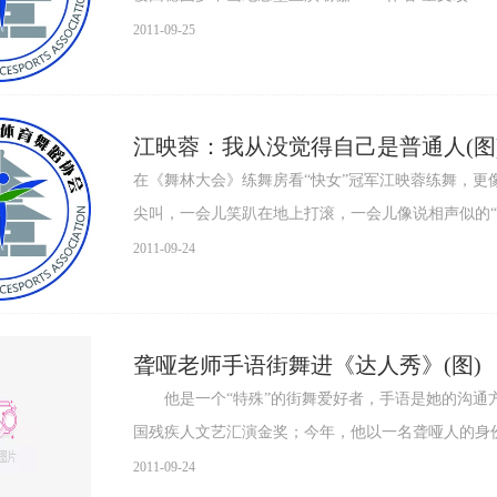
2011-09-25
江映蓉：我从没觉得自己是普通人(图
在《舞林大会》练舞房看“快女”冠军江映蓉练舞，
尖叫，一会儿笑趴在地上打滚，一会儿像说相声似的“挤
2011-09-24
聋哑老师手语街舞进《达人秀》(图)
他是一个“特殊”的街舞爱好者，手语是她的沟通方
国残疾人文艺汇演金奖；今年，他以一名聋哑人的身份
2011-09-24