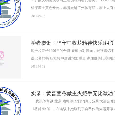
93岁的艾杨格现场纠正瑜伽练习者的姿势。（21cn
格穿着土黄色长袍，赤脚走进广州体育馆，看上去有点
2011-09-13
学者廖逊：坚守中收获精神快乐(组图
廖逊和妻子1996年的合影 廖逊面对镜面，端详锻炼
给记者的书 压杠铃中廖逊增加重量 参加健美比赛的
2011-09-12
实录：黄晋萱称做主火炬手无比激动 
腾讯体育讯 北京时间8月22日消息，深圳大运会健美操项目四枚金牌得主黄晋萱(微博)做客腾讯网特别节目
《将帅有约》，在访谈中她谈到了自己作为大运开幕式