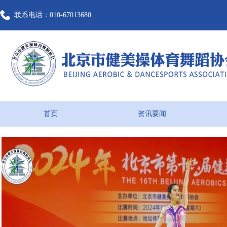
联系电话：010-67013680
首页
资讯要闻