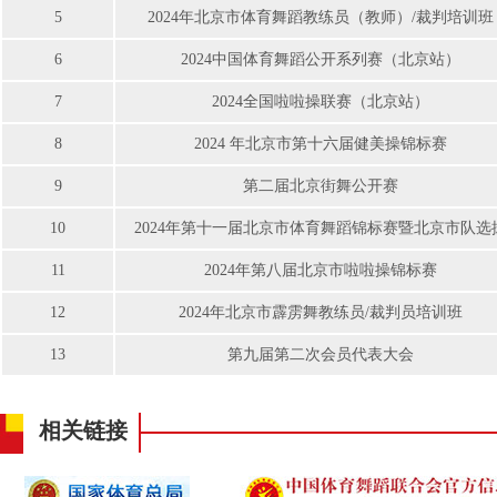
5
2024年北京市体育舞蹈教练员（教师）/裁判培训班
6
2024中国体育舞蹈公开系列赛（北京站）
7
2024全国啦啦操联赛（北京站）
8
2024 年北京市第十六届健美操锦标赛
9
第二届北京街舞公开赛
10
2024年第十一届北京市体育舞蹈锦标赛暨北京市队选
11
2024年第八届北京市啦啦操锦标赛
12
2024年北京市霹雳舞教练员/裁判员培训班
13
第九届第二次会员代表大会
相关链接