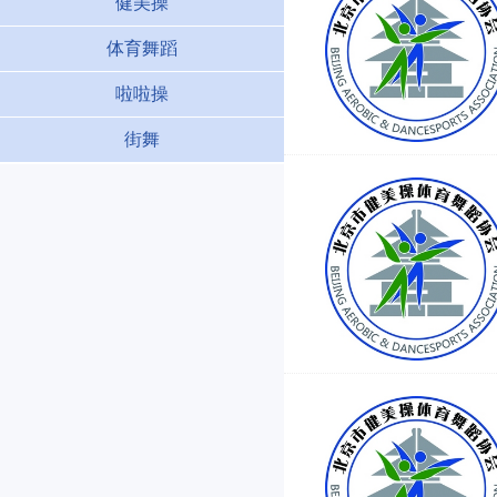
健美操
体育舞蹈
啦啦操
街舞