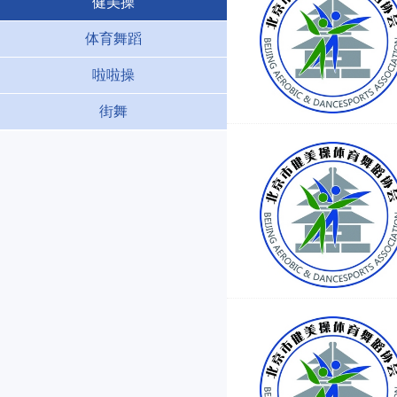
健美操
体育舞蹈
啦啦操
街舞