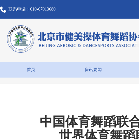
联系电话：010-67013680
首页
资讯要闻
中国体育舞蹈联合
世界体育舞蹈