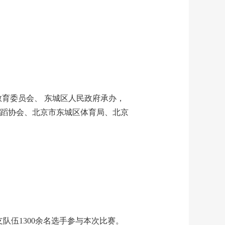
育委员会、 东城区人民政府承办，
蹈协会、北京市东城区体育局、北京
队伍1300余名选手参与本次比赛。