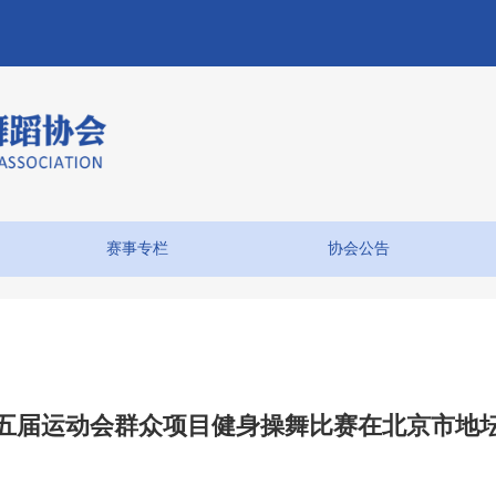
赛事专栏
协会公告
五届运动会群众项目健身操舞比赛在北京市地