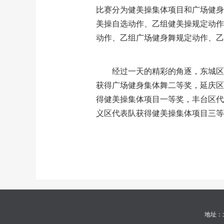
比赛分为健美操集体项目和广场健身
美操自选动作、乙组健美操规定动作
动作、乙组广场健身舞规定动作、乙
经过一天的精彩的角逐，东城区
获得广场健身集体舞二等奖，延庆区
得健美操集体项目一等奖，丰台区代
义区代表队获得健美操集体项目三等
地址：北