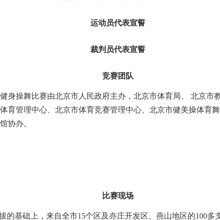
运动员代表宣誓
裁判员代表宣誓
竞赛团队
健身操舞比赛由北京市人民政府主办，北京市体育局、 北京市教
体育管理中心、北京市体育竞赛管理中心、北京市健美操体育舞
馆协办。
比赛现场
拔的基础上，来自全市15个区及亦庄开发区、燕山地区的100多支